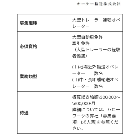
大型トレーラー運転オペ
募集職種
レーター
大型自動車免許
牽引免許
必須資格
（大型トレーラーの経験
者優遇）
(Ⅰ)地場近郊輸送オペレ
ーター 数名
業務類型
(Ⅱ)中・長距離輸送オペ
レーター 数名
概算総支給額\300,000～
\600,000/月
詳細については、ハロー
待遇
ワークの弊社「募集要
項」(求人票)を参照くだ
さい。