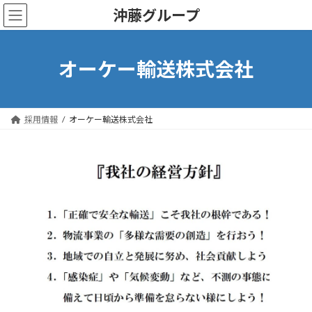
コ
ナ
沖藤グループ
ン
ビ
テ
ゲ
ン
ー
ツ
シ
オーケー輸送株式会社
へ
ョ
ス
ン
キ
に
ッ
移
採用情報
オーケー輸送株式会社
プ
動